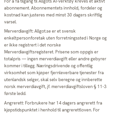
For å få tilgang til Allgots AI-verktøy kreves et aktivt
abonnement. Abonnementets innhold, fordeler og
kostnad kan justeres med minst 30 dagers skriftlig
varsel.
Merverdiavgift: Allgot.se er et svensk
enkeltpersonforetak uten forretningssted i Norge og
er ikke registrert i det norske
Merverdiavgiftsregisteret. Prisene som oppgis er
totalpris — ingen merverdiavgift eller andre gebyrer
kommer i tillegg. Næringsdrivende og offentlig
virksomhet som kjøper fjernleverbare tjenester fra
utenlandsk selger, skal selv beregne og innberette
norsk merverdiavgift, jf. merverdiavgiftsloven § 11-3
første ledd.
Angrerett: Forbrukere har 14 dagers angrerett fra
kjøpstidspunktet i henhold til angrerettloven. For