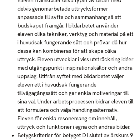
Eleven framställer olika typer av bilder med
delvis genomarbetade uttrycksformer
anpassade till syfte och sammanhang så att
budskapet framgår. I bildarbetet använder
eleven olika tekniker, verktyg och material på ett
i huvudsak fungerande sätt och prövar då hur
dessa kan kombineras för att skapa olika
uttryck. Eleven utvecklar i viss utsträckning idéer
med utgångspunkt i inspirationskällor och andra
uppslag. Utifrån syftet med bildarbetet väljer
eleven ett i huvudsak fungerande
tillvägagångssätt och ger enkla motiveringar till
sina val. Under arbetsprocessen bidrar eleven till
att formulera och välja handlingsalternativ.
Eleven för enkla resonemang om innehåll,
uttryck och funktioner i egna och andras bilder.
Betygskriterier för betyget D i slutet av årskurs 9