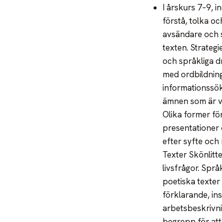
I årskurs 7–9, 
förstå, tolka oc
avsändare och sa
texten. Strateg
och språkliga d
med ordbildning
informationssök
ämnen som är vä
Olika former fö
presentationer 
efter syfte och 
Texter Skönlitt
livsfrågor. Spr
poetiska texter
förklarande, in
arbetsbeskrivni
begrepp för att