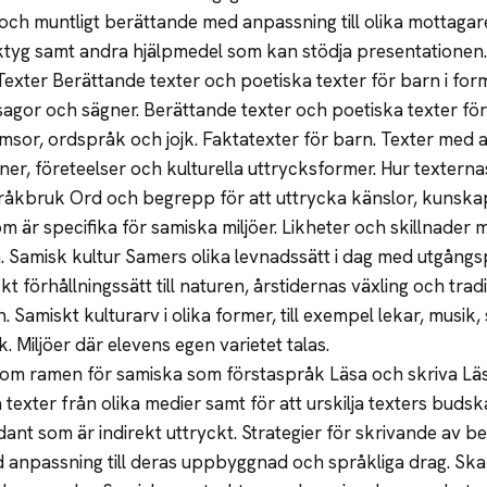
ch muntligt berättande med anpassning till olika mottagare. 
tyg samt andra hjälpmedel som kan stödja presentationen.
Texter Berättande texter och poetiska texter för barn i for
sagor och sägner. Berättande texter och poetiska texter för 
amsor, ordspråk och jojk. Faktatexter för barn. Texter med a
ner, företeelser och kulturella uttrycksformer. Hur texterna
råkbruk Ord och begrepp för att uttrycka känslor, kunskap
 är specifika för samiska miljöer. Likheter och skillnader 
. Samisk kultur Samers olika levnadssätt i dag med utgångsp
kt förhållningssätt till naturen, årstidernas växling och tradi
 Samiskt kulturarv i olika former, till exempel lekar, musik,
k. Miljöer där elevens egen varietet talas.
inom ramen för samiska som förstaspråk Läsa och skriva Läss
 texter från olika medier samt för att urskilja texters buds
dant som är indirekt uttryckt. Strategier för skrivande av b
 anpassning till deras uppbyggnad och språkliga drag. Sk