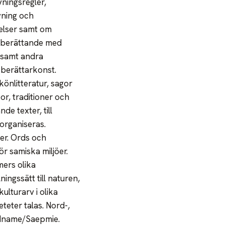
ningsregler,
vning och
velser samt om
t berättande med
g samt andra
 berättarkonst.
könlitteratur, sagor
or, traditioner och
de texter, till
organiseras.
er. Ords och
r samiska miljöer.
mers olika
ingssätt till naturen,
ulturarv i olika
teter talas. Nord-,
ädname/Saepmie.