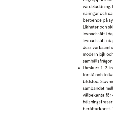
värdeladdning. 
näringar och sa
beroende på syf
Likheter och sk
levnadssätt i d
levnadssätt i da
dess verksamhet
modern jojk och
samhällsfrågor,
I årskurs 1–3, 
förstå och tolka
bildstöd. Stavn
sambandet mell
välbekanta för e
hälsningsfraser 
berättarkonst. 