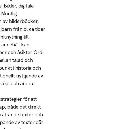
Bilder, digitala
 Muntlig
m av bilderböcker,
barn från olika tider
nknytning till
s innehåll kan
er och åsikter. Ord
mellan talad och
unkt i historia och
tionellt nyttjande av
 slöjd och andra
trategier för att
kap, både det direkt
erättande texter och
apande av texter där