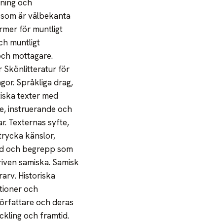
kning och
n som är välbekanta
rmer för muntligt
ch muntligt
och mottagare.
r Skönlitteratur för
gor. Språkliga drag,
tiska texter med
de, instruerande och
r. Texternas syfte,
trycka känslor,
rd och begrepp som
kriven samiska. Samisk
arv. Historiska
utioner och
författare och deras
ckling och framtid.