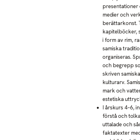
presentationer o
medier och verk
berättarkonst. 
kapitelböcker, 
i form av rim, r
samiska traditio
organiseras. Sp
och begrepp som
skriven samiska
kulturarv. Samis
mark och vatten.
estetiska uttryc
I årskurs 4–6, 
förstå och tolka
uttalade och så
faktatexter med