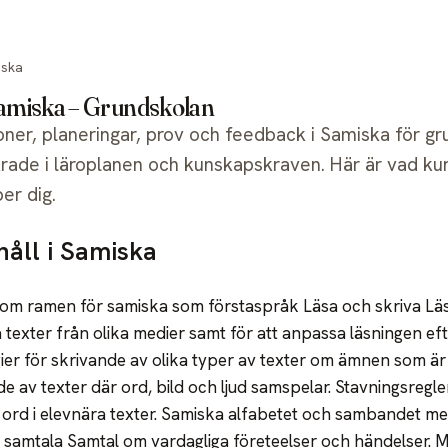
Verktyg
Priser
Skollicenser
Support
iska
Samiska – Grundskolan
ioner, planeringar, prov och feedback i Samiska för g
rade i läroplanen och kunskapskraven. Här är vad ku
er dig.
håll i Samiska
inom ramen för samiska som förstaspråk Läsa och skriva Läss
a texter från olika medier samt för att anpassa läsningen ef
egier för skrivande av olika typer av texter om ämnen som ä
 av texter där ord, bild och ljud samspelar. Stavningsregler
d i elevnära texter. Samiska alfabetet och sambandet mel
h samtala Samtal om vardagliga företeelser och händelser. M