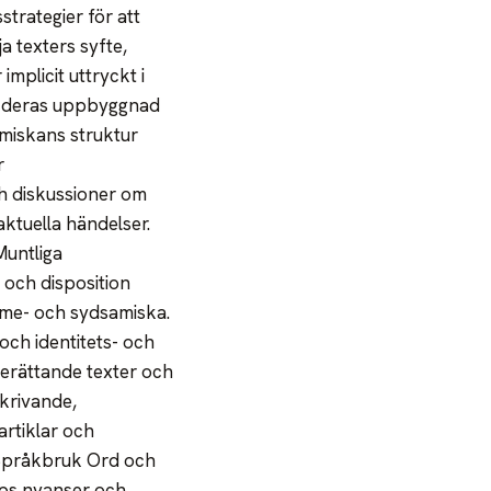
trategier för att
ja texters syfte,
mplicit uttryckt i
ill deras uppbyggnad
amiskans struktur
r
ch diskussioner om
ktuella händelser.
Muntliga
 och disposition
 ume- och sydsamiska.
och identitets- och
Berättande texter och
skrivande,
artiklar och
. Språkbruk Ord och
pps nyanser och