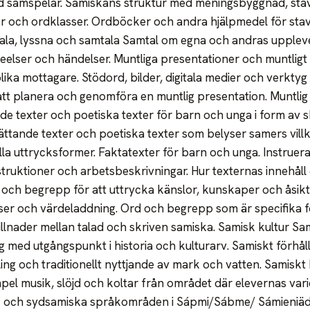
jud samspelar. Samiskans struktur med meningsbyggnad, stav
r och ordklasser. Ordböcker och andra hjälpmedel för sta
Tala, lyssna och samtala Samtal om egna och andras upple
teelser och händelser. Muntliga presentationer och muntlig
olika mottagare. Stödord, bilder, digitala medier och verkty
att planera och genomföra en muntlig presentation. Muntlig
de texter och poetiska texter för barn och unga i form av s
ättande texter och poetiska texter som belyser samers villk
la uttrycksformer. Faktatexter för barn och unga. Instrueran
truktioner och arbetsbeskrivningar. Hur texternas innehåll 
ch begrepp för att uttrycka känslor, kunskaper och åsikt
r och värdeladdning. Ord och begrepp som är specifika fö
illnader mellan talad och skriven samiska. Samisk kultur Sa
g med utgångspunkt i historia och kulturarv. Samiskt förhålln
ing och traditionellt nyttjande av mark och vatten. Samiskt k
mpel musik, slöjd och koltar från området där elevernas varie
ume- och sydsamiska språkområden i Sápmi/Sábme/ Sámieni