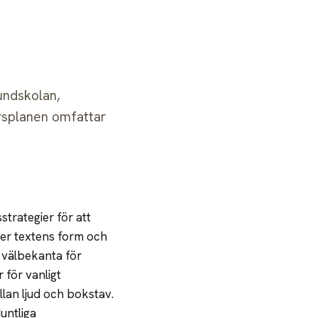
Logga in
Bli medlem
rundskolan,
rsplanen omfattar
trategier för att
ter textens form och
r välbekanta för
 för vanligt
lan ljud och bokstav.
untliga