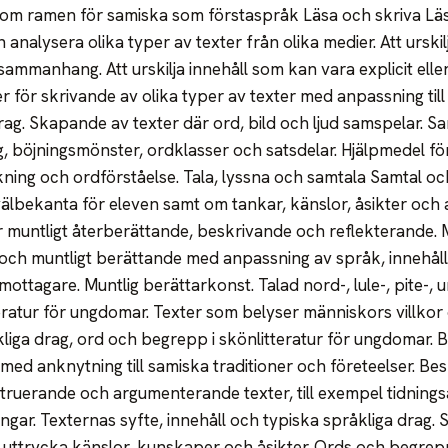
inom ramen för samiska som förstaspråk Läsa och skriva Läss
h analysera olika typer av texter från olika medier. Att urskil
mmanhang. Att urskilja innehåll som kan vara explicit eller i
ier för skrivande av olika typer av texter med anpassning t
rag. Skapande av texter där ord, bild och ljud samspelar. S
, böjningsmönster, ordklasser och satsdelar. Hjälpmedel fö
ning och ordförståelse. Tala, lyssna och samtala Samtal o
lbekanta för eleven samt om tankar, känslor, åsikter och a
r muntligt återberättande, beskrivande och reflekterande. 
och muntligt berättande med anpassning av språk, innehåll
mottagare. Muntlig berättarkonst. Talad nord-, lule-, pite-,
eratur för ungdomar. Texter som belyser människors villkor 
åkliga drag, ord och begrepp i skönlitteratur för ungdomar. 
 med anknytning till samiska traditioner och företeelser. Be
struerande och argumenterande texter, till exempel tidnings
ngar. Texternas syfte, innehåll och typiska språkliga drag
 uttrycka känslor, kunskaper och åsikter. Ords och begre