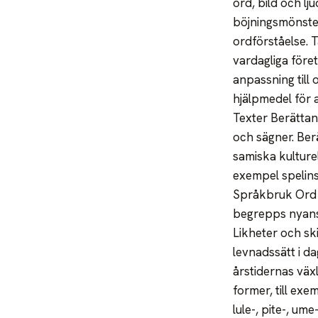
ord, bild och l
böjningsmönste
ordförståelse. 
vardagliga före
anpassning till 
hjälpmedel för 
Texter Berättan
och sägner. Ber
samiska kulturel
exempel spelins
Språkbruk Ord o
begrepps nyanse
Likheter och sk
levnadssätt i da
årstidernas växl
former, till exe
lule-, pite-, 