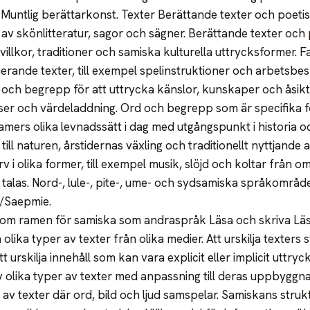
 Muntlig berättarkonst. Texter Berättande texter och poetis
 av skönlitteratur, sagor och sägner. Berättande texter och
illkor, traditioner och samiska kulturella uttrycksformer. F
erande texter, till exempel spelinstruktioner och arbetsbes
ch begrepp för att uttrycka känslor, kunskaper och åsikt
r och värdeladdning. Ord och begrepp som är specifika fö
amers olika levnadssätt i dag med utgångspunkt i historia o
 till naturen, årstidernas växling och traditionellt nyttjande
v i olika former, till exempel musik, slöjd och koltar från 
 talas. Nord-, lule-, pite-, ume- och sydsamiska språkområ
/Saepmie.
inom ramen för samiska som andraspråk Läsa och skriva Läss
 olika typer av texter från olika medier. Att urskilja texters
urskilja innehåll som kan vara explicit eller implicit uttryckt
v olika typer av texter med anpassning till deras uppbyggn
av texter där ord, bild och ljud samspelar. Samiskans struk