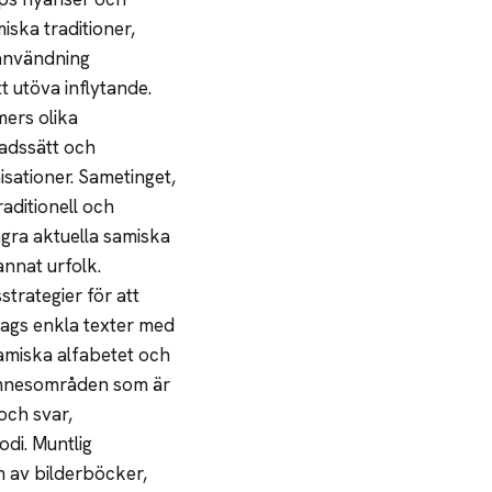
iska traditioner,
kanvändning
 utöva inflytande.
mers olika
nadssätt och
isationer. Sametinget,
aditionell och
gra aktuella samiska
nnat urfolk.
trategier för att
slags enkla texter med
Samiska alfabetet och
 ämnesområden som är
och svar,
odi. Muntlig
m av bilderböcker,