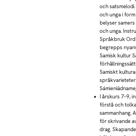
och satsmelodi.
och unga i form
belyser samers v
och unga. Instru
Språkbruk Ord o
begrepps nyanse
Samisk kultur S
förhållningssätt
Samiskt kulturar
språkvarieteter
Sámieniädname
I årskurs 7–9, 
förstå och tolka
sammanhang. Att 
för skrivande a
drag. Skapande 