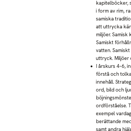
kapitelböcker, 
i form av rim, r
samiska traditi
att uttrycka kä
miljöer. Samisk 
Samiskt förhålln
vatten. Samiskt 
uttryck. Miljöer
I årskurs 4–6, 
förstå och tolk
innehåll. Strat
ord, bild och l
böjningsmönste
ordförståelse. 
exempel vardagl
berättande med 
samt andra hjäl