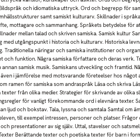
Bildspråk och idiomatiska uttryck. Ord och begrepp för sam
mhällsstrukturer samt samiskt kulturarv. Skillnader i språ
te, mottagare och sammanhang. Språkets betydelse för att
illnader mellan talad och skriven samiska. Samisk kultur Sa
ag med utgångspunkt i historia och kulturarv. Historiska lev
g. Traditionella näringar och samiska institutioner och organ
 och funktion. Några samiska författare och deras verk. Tr
 annan samisk musik. Samiskans utveckling och framtid. Nå
 även i jämförelse med motsvarande företeelser hos något a
inom ramen för samiska som andraspråk Läsa och skriva Läss
 texter från olika medier. Strategier för skrivande av olika 
ingsregler för vanligt förekommande ord i elevnära texter. 
an ljud och bokstav. Tala, lyssna och samtala Samtal om
leven, till exempel intressen, personer och platser. Frågor 
och presentationer av sig själv. Uttal, stavelser och satsmel
Texter Berättande texter och poetiska texter för barn i for