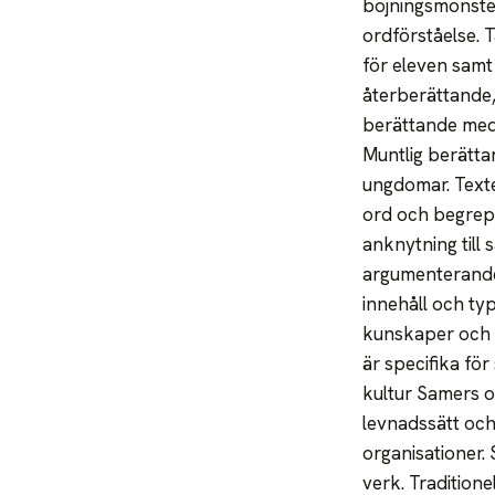
böjningsmönster
ordförståelse. 
för eleven samt 
återberättande,
berättande med 
Muntlig berättar
ungdomar. Texte
ord och begrepp
anknytning till
argumenterande 
innehåll och ty
kunskaper och 
är specifika för
kultur Samers ol
levnadssätt och 
organisationer.
verk. Tradition