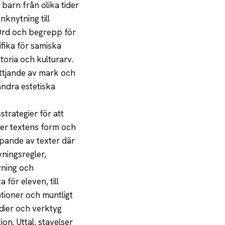
barn från olika tider
nknytning till
 Ord och begrepp för
fika för samiska
toria och kulturarv.
nyttjande av mark och
 andra estetiska
trategier för att
ter textens form och
apande av texter där
ningsregler,
vning och
för eleven, till
ationer och muntligt
edier och verktyg
n. Uttal, stavelser