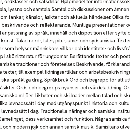
, ordklasser och satsdelar. Hjälpmedel för informationssö
Tala, lyssna och samtala Samtal och diskussioner om ämne
om tankar, känslor, åsikter och aktuella händelser. Olika fo
 beskrivande och reflekterande. Muntliga presentationer o
anpassning av språk, innehåll och disposition efter syfte 
konst. Talad nord-, lule-, pite-, ume- och sydsamiska. Texte
r som belyser människors villkor och identitets- och livsfrå
 i skönlitteratur för ungdomar. Berättande texter och poe
 samiska traditioner och företeelser. Beskrivande, förklaran
texter, till exempel tidningsartiklar och arbetsbeskrivninga
piska språkliga drag. Språkbruk Ord och begrepp för att ut
åsikter. Ords och begrepps nyanser och värdeladdning. O
 samiska miljöer. Likheter och skillnader mellan talad och s
ika levnadssätt i dag med utgångspunkt i historia och kultur
levnadssätt i dag. Traditionella näringar och samiska instit
 Sametinget, dess verksamhet och funktion. Några samiska 
ell och modern jojk och annan samisk musik. Samiskans utve