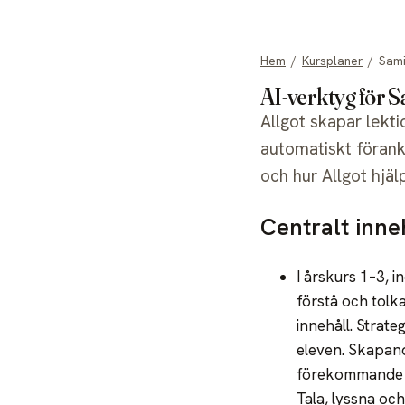
allgot
Hem
/
Kursplaner
/
Sam
AI-verktyg för 
Allgot skapar lekt
automatiskt förank
och hur Allgot hjälp
Centralt inne
I årskurs 1–3, 
förstå och tolk
innehåll. Strat
eleven. Skapande
förekommande or
Tala, lyssna oc