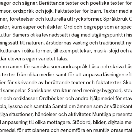
sagor och sägner. Berättande texter och poetiska texter för 
amsor, ordspråk och jojk. Faktatexter för barn. Texter med a
oner, företeelser och kulturella uttrycksformer. Språkbruk
nslor, kunskaper och åsikter. Ord och begrepp som är speci
kultur Samers olika levnadssätt i dag med utgångspunkt i his
ingssätt till naturen, årstidernas växling och traditionellt 
kulturarv i olika former, till exempel lekar, musik, slöjd och
 där elevens egen varietet talas.
inom ramen för samiska som andraspråk Läsa och skriva Läss
a texter från olika medier samt för att anpassa läsningen ef
egier för skrivande av berättande texter och faktatexter. Sk
jud samspelar. Samiskans struktur med meningsbyggnad, stav
r och ordklasser. Ordböcker och andra hjälpmedel för sta
Tala, lyssna och samtala Samtal om ämnen som är välbekanta 
iga situationer, händelser och aktiviteter. Muntliga present
anpassning till olika mottagare. Stödord, bilder, digitala m
pmedel för att planera och genomföra en muntlig presentatio