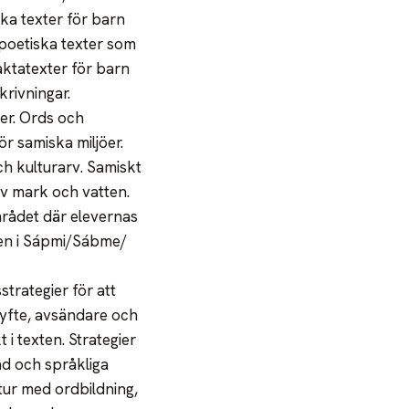
ka texter för barn
 poetiska texter som
aktatexter för barn
krivningar.
er. Ords och
r samiska miljöer.
ch kulturarv. Samiskt
 av mark och vatten.
området där elevernas
den i Sápmi/Sábme/
trategier för att
 syfte, avsändare och
 i texten. Strategier
ad och språkliga
tur med ordbildning,