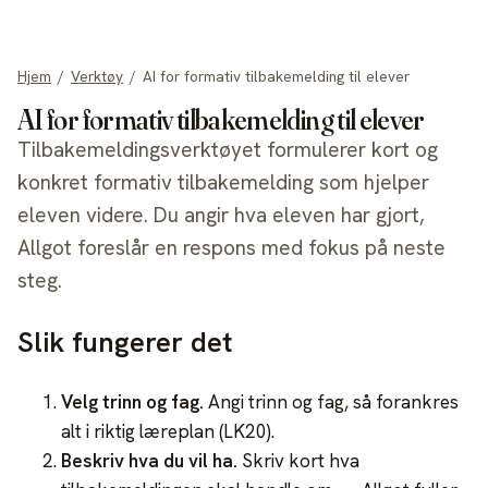
allgot
Hjem
/
Verktøy
/
AI for formativ tilbakemelding til elever
AI for formativ tilbakemelding til elever
Tilbakemeldingsverktøyet formulerer kort og
konkret formativ tilbakemelding som hjelper
eleven videre. Du angir hva eleven har gjort,
Allgot foreslår en respons med fokus på neste
steg.
Slik fungerer det
Velg trinn og fag
.
Angi trinn og fag, så forankres
alt i riktig læreplan (LK20).
Beskriv hva du vil ha
.
Skriv kort hva