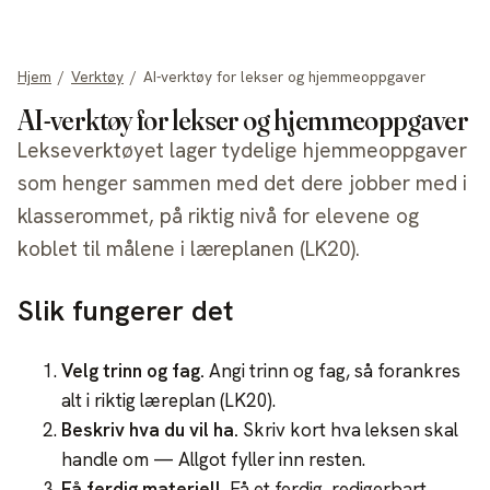
allgot
Hjem
/
Verktøy
/
AI-verktøy for lekser og hjemmeoppgaver
AI-verktøy for lekser og hjemmeoppgaver
Lekseverktøyet lager tydelige hjemmeoppgaver
som henger sammen med det dere jobber med i
klasserommet, på riktig nivå for elevene og
koblet til målene i læreplanen (LK20).
Slik fungerer det
Velg trinn og fag
.
Angi trinn og fag, så forankres
alt i riktig læreplan (LK20).
Beskriv hva du vil ha
.
Skriv kort hva leksen skal
handle om — Allgot fyller inn resten.
Få ferdig materiell
.
Få et ferdig, redigerbart