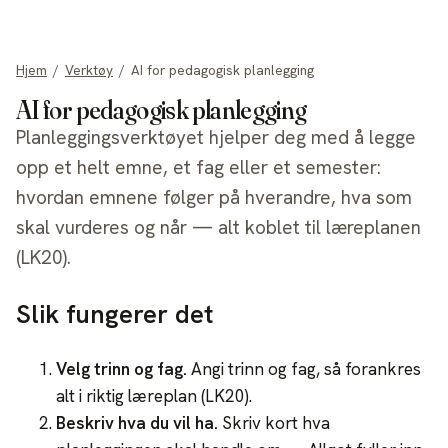
allgot
Hjem
/
Verktøy
/
AI for pedagogisk planlegging
AI for pedagogisk planlegging
Planleggingsverktøyet hjelper deg med å legge
opp et helt emne, et fag eller et semester:
hvordan emnene følger på hverandre, hva som
skal vurderes og når — alt koblet til læreplanen
(LK20).
Slik fungerer det
Velg trinn og fag
.
Angi trinn og fag, så forankres
alt i riktig læreplan (LK20).
Beskriv hva du vil ha
.
Skriv kort hva