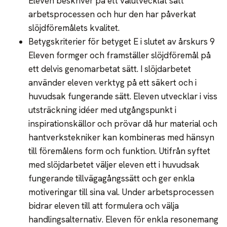
Eleven beskriver på ett välutvecklat sätt
arbetsprocessen och hur den har påverkat
slöjdföremålets kvalitet.
Betygskriterier för betyget E i slutet av årskurs 9
Eleven formger och framställer slöjdföremål på
ett delvis genomarbetat sätt. I slöjdarbetet
använder eleven verktyg på ett säkert och i
huvudsak fungerande sätt. Eleven utvecklar i viss
utsträckning idéer med utgångspunkt i
inspirationskällor och prövar då hur material och
hantverkstekniker kan kombineras med hänsyn
till föremålens form och funktion. Utifrån syftet
med slöjdarbetet väljer eleven ett i huvudsak
fungerande tillvägagångssätt och ger enkla
motiveringar till sina val. Under arbetsprocessen
bidrar eleven till att formulera och välja
handlingsalternativ. Eleven för enkla resonemang