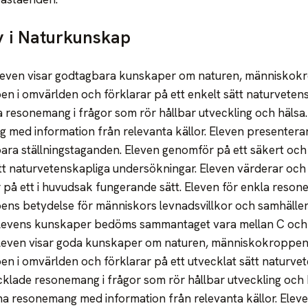
 i Naturkunskap
Eleven visar godtagbara kunskaper om naturen, människo
n i omvärlden och förklarar på ett enkelt sätt naturvete
a resonemang i frågor som rör hållbar utveckling och häls
 med information från relevanta källor. Eleven presentera
ra ställningstaganden. Eleven genomför på ett säkert och
tt naturvetenskapliga undersökningar. Eleven värderar och 
på ett i huvudsak fungerande sätt. Eleven för enkla reso
ens betydelse för människors levnadsvillkor och samhälle
Elevens kunskaper bedöms sammantaget vara mellan C och 
Eleven visar goda kunskaper om naturen, människokroppe
n i omvärlden och förklarar på ett utvecklat sätt naturv
cklade resonemang i frågor som rör hållbar utveckling och 
a resonemang med information från relevanta källor. Elev