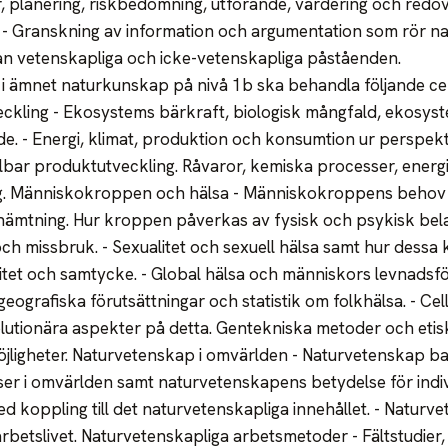
r, planering, riskbedömning, utförande, värdering och redov
 - Granskning av information och argumentation som rör n
an vetenskapliga och icke-vetenskapliga påståenden.
i ämnet naturkunskap på nivå 1b ska behandla följande cen
eckling - Ekosystems bärkraft, biologisk mångfald, ekosys
de. - Energi, klimat, produktion och konsumtion ur perspekt
ållbar produktutveckling. Råvaror, kemiska processer, ener
ng. Människokroppen och hälsa - Människokroppens behov
hämtning. Hur kroppen påverkas av fysisk och psykisk belas
och missbruk. - Sexualitet och sexuell hälsa samt hur dessa 
ntitet och samtycke. - Global hälsa och människors levnads
eografiska förutsättningar och statistik om folkhälsa. - Cel
lutionära aspekter på detta. Gentekniska metoder och etis
jligheter. Naturvetenskap i omvärlden - Naturvetenskap b
ser i omvärlden samt naturvetenskapens betydelse för indiv
ed koppling till det naturvetenskapliga innehållet. - Natur
arbetslivet. Naturvetenskapliga arbetsmetoder - Fältstudier