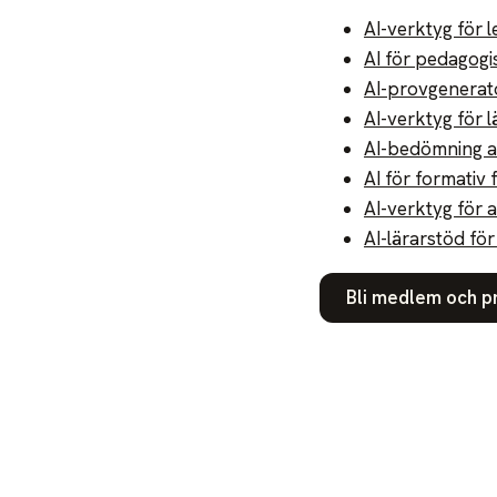
AI-verktyg för 
AI för pedagogi
AI-provgenerato
AI-verktyg för 
AI-bedömning a
AI för formativ 
AI-verktyg för 
AI-lärarstöd fö
Bli medlem och p