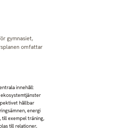
Logga in
Bli medlem
för gymnasiet,
rsplanen omfattar
ntrala innehåll:
, ekosystemtjänster
pektivet hållbar
ringsämnen, energi
till exempel träning,
s till relationer,