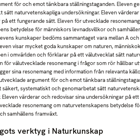
ment för och emot tänkbara ställningstaganden. Eleven ge
t sätt naturvetenskapliga undersökningar. Eleven värderar 
 på ett fungerande sätt. Eleven för utvecklade resoneman
ens betydelse för människors levnadsvillkor och samhälle
Elevens kunskaper bedöms sammantaget vara mellan A och 
Eleven visar mycket goda kunskaper om naturen, människ
n i omvärlden och förklarar på ett välutvecklat sätt natu
 för välutvecklade resonemang i frågor som rör hållbar ut
ger sina resonemang med information från relevanta källo
utvecklade argument för och emot tänkbara ställningstaga
 säkert, systematiskt och genomarbetat sätt naturvetensk
 Eleven värderar och redovisar sina undersökningar på ett 
utvecklade resonemang om naturvetenskapens betydelse f
och samhällens framväxt.
lgots verktyg i Naturkunskap