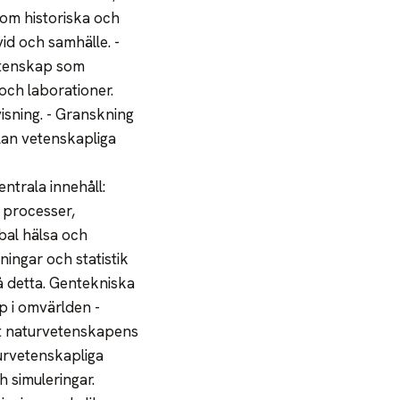
om historiska och
id och samhälle. -
vetenskap som
och laborationer.
isning. - Granskning
lan vetenskapliga
ntrala innehåll:
 processer,
bal hälsa och
ingar och statistik
å detta. Gentekniska
p i omvärlden -
mt naturvetenskapens
turvetenskapliga
h simuleringar.