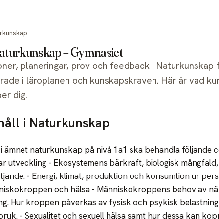
Verktyg
Priser
Skollicenser
Support
rkunskap
Naturkunskap – Gymnasiet
ioner, planeringar, prov och feedback i Naturkunskap 
rade i läroplanen och kunskapskraven. Här är vad ku
er dig.
håll i Naturkunskap
i ämnet naturkunskap på nivå 1a1 ska behandla följande ce
ar utveckling - Ekosystemens bärkraft, biologisk mångfald
tjande. - Energi, klimat, produktion och konsumtion ur pers
nniskokroppen och hälsa - Människokroppens behov av nä
g. Hur kroppen påverkas av fysisk och psykisk belastning, 
ruk. - Sexualitet och sexuell hälsa samt hur dessa kan koppla