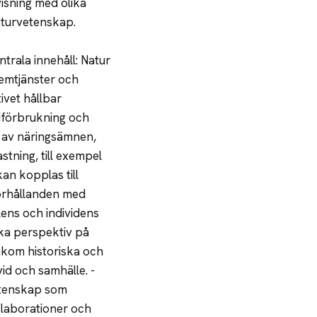
isning med olika
aturvetenskap.
trala innehåll: Natur
temtjänster och
ivet hållbar
giförbrukning och
 av näringsämnen,
tning, till exempel
kan kopplas till
förhållanden med
lens och individens
ka perspektiv på
akom historiska och
id och samhälle. -
vetenskap som
, laborationer och