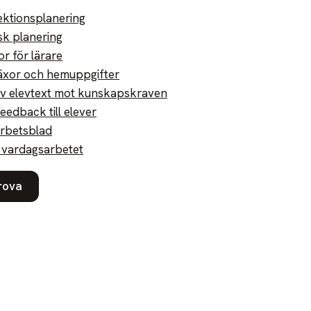
lektionsplanering
sk planering
r för lärare
läxor och hemuppgifter
v elevtext mot kunskapskraven
feedback till elever
arbetsblad
r vardagsarbetet
rova