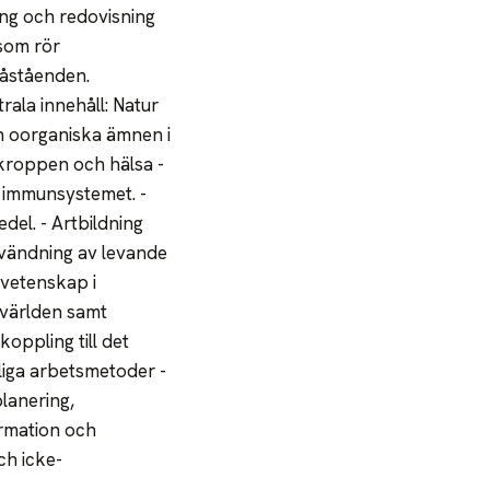
ing och redovisning
som rör
påståenden.
ala innehåll: Natur
h oorganiska ämnen i
kroppen och hälsa -
 immunsystemet. -
el. - Artbildning
nvändning av levande
rvetenskap i
mvärlden samt
oppling till det
liga arbetsmetoder -
planering,
ormation och
ch icke-