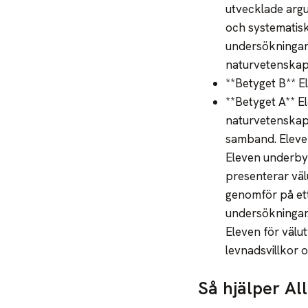
utvecklade argu
och systematisk
undersökningar
naturvetenskap
**Betyget B** 
**Betyget A** 
naturvetenskape
samband. Eleven
Eleven underbyg
presenterar väl
genomför på ett
undersökningar.
Eleven för väl
levnadsvillkor 
Så hjälper Al