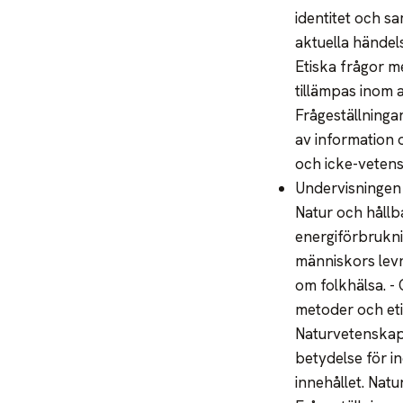
identitet och s
aktuella händel
Etiska frågor m
tillämpas inom 
Frågeställninga
av information 
och icke-veten
Undervisningen 
Natur och hållb
energiförbrukni
människors levn
om folkhälsa. -
metoder och eti
Naturvetenskap
betydelse för in
innehållet. Natu