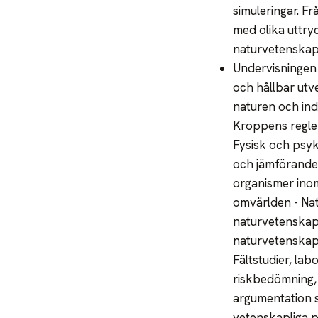
simuleringar. F
med olika uttry
naturvetenskap.
Undervisningen 
och hållbar utv
naturen och ind
Kroppens regle
Fysisk och psyk
och jämförande 
organismer inom
omvärlden - Na
naturvetenskape
naturvetenskapl
Fältstudier, lab
riskbedömning, 
argumentation s
vetenskapliga 