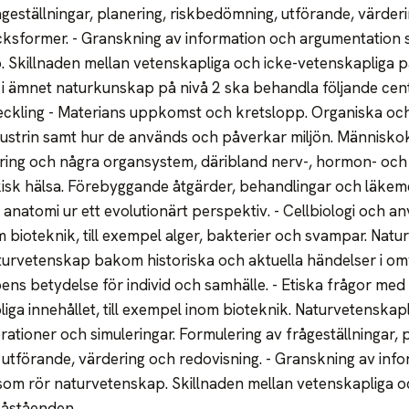
rågeställningar, planering, riskbedömning, utförande, värder
cksformer. - Granskning av information och argumentation 
 Skillnaden mellan vetenskapliga och icke-vetenskapliga 
i ämnet naturkunskap på nivå 2 ska behandla följande centr
eckling - Materians uppkomst och kretslopp. Organiska oc
ustrin samt hur de används och påverkar miljön. Människo
ring och några organsystem, däribland nerv-, hormon- och
isk hälsa. Förebyggande åtgärder, behandlingar och läkemed
anatomi ur ett evolutionärt perspektiv. - Cellbiologi och a
 bioteknik, till exempel alger, bakterier och svampar. Natu
turvetenskap bakom historiska och aktuella händelser i o
ns betydelse för individ och samhälle. - Etiska frågor med k
iga innehållet, till exempel inom bioteknik. Naturvetenskap
orationer och simuleringar. Formulering av frågeställningar, 
utförande, värdering och redovisning. - Granskning av inf
om rör naturvetenskap. Skillnaden mellan vetenskapliga o
påståenden.