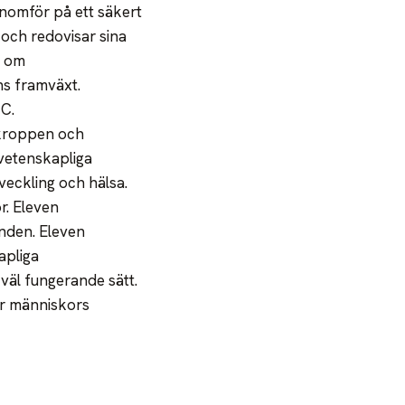
nomför på ett säkert
och redovisar sina
g om
ns framväxt.
C.
okroppen och
rvetenskapliga
veckling och hälsa.
r. Eleven
nden. Eleven
apliga
väl fungerande sätt.
ör människors