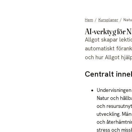
allgot
Hem
/
Kursplaner
/
Natu
AI-verktyg för 
Allgot skapar lekt
automatiskt förank
och hur Allgot hjälp
Centralt inne
Undervisningen 
Natur och hållb
och resursutnyt
utveckling. Mä
och återhämtnin
stress och missb