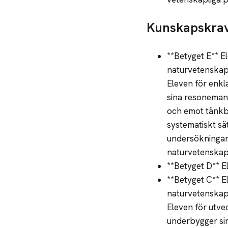
Kunskapskrav
**Betyget E** 
naturvetenskape
Eleven för enkl
sina resonemang
och emot tänkba
systematiskt sä
undersökningar 
naturvetenskap
**Betyget D** 
**Betyget C** 
naturvetenskape
Eleven för utve
underbygger sin