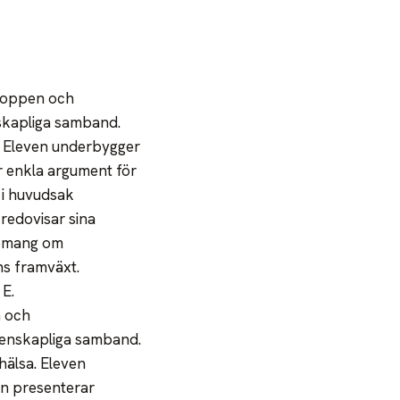
kroppen och
nskapliga samband.
a. Eleven underbygger
r enkla argument för
 i huvudsak
redovisar sina
nemang om
ns framväxt.
E.
n och
etenskapliga samband.
hälsa. Eleven
en presenterar