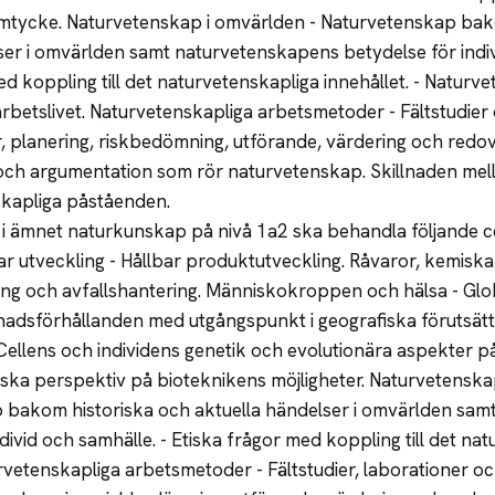
amtycke. Naturvetenskap i omvärlden - Naturvetenskap bak
ser i omvärlden samt naturvetenskapens betydelse för indiv
ed koppling till det naturvetenskapliga innehållet. - Natur
arbetslivet. Naturvetenskapliga arbetsmetoder - Fältstudier 
r, planering, riskbedömning, utförande, värdering och redov
och argumentation som rör naturvetenskap. Skillnaden mel
skapliga påståenden.
i ämnet naturkunskap på nivå 1a2 ska behandla följande ce
ar utveckling - Hållbar produktutveckling. Råvaror, kemiska
ng och avfallshantering. Människokroppen och hälsa - Glo
adsförhållanden med utgångspunkt i geografiska förutsättn
 Cellens och individens genetik och evolutionära aspekter p
ska perspektiv på bioteknikens möjligheter. Naturvetenska
 bakom historiska och aktuella händelser i omvärlden sa
divid och samhälle. - Etiska frågor med koppling till det na
rvetenskapliga arbetsmetoder - Fältstudier, laborationer oc