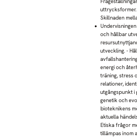
Frågeställninga
uttrycksformer.
Skillnaden mell
Undervisningen 
och hållbar utv
resursutnyttjan
utveckling. - H
avfallshanteri
energi och åter
träning, stress 
relationer, ide
utgångspunkt i g
genetik och evo
bioteknikens mö
aktuella händel
Etiska frågor m
tillämpas inom 