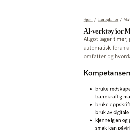
allgot
Hjem
/
Læreplaner
/
Mat
AI-verktøy for 
Allgot lager timer,
automatisk forank
omfatter og hvorda
Kompetansemå
bruke redskaper
bærekraftig mat
bruke oppskrift
bruk av digitale
kjenne igjen og
smak kan påvir