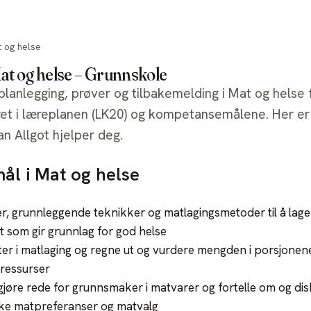
Verktøy
Priser
Skolelisenser
Support
 og helse
Mat og helse – Grunnskole
 planlegging, prøver og tilbakemelding i Mat og helse 
ret i læreplanen (LK20) og kompetansemålene. Her er
n Allgot hjelper deg.
l i Mat og helse
, grunnleggende teknikker og matlagingsmetoder til å lage
 som gir grunnlag for god helse
er i matlaging og regne ut og vurdere mengden i porsjone
 ressurser
 gjøre rede for grunnsmaker i matvarer og fortelle om og d
ke matpreferanser og matvalg