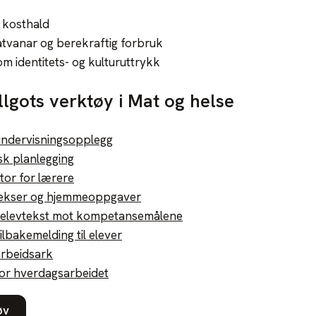
 kosthald
tvanar og berekraftig forbruk
om identitets- og kulturuttrykk
Allgots verktøy i Mat og helse
undervisningsopplegg
sk planlegging
tor for lærere
 lekser og hjemmeoppgaver
v elevtekst mot kompetansemålene
tilbakemelding til elever
arbeidsark
for hverdagsarbeidet
øv