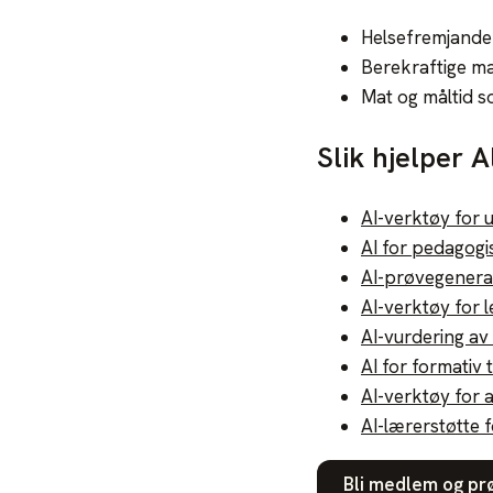
Helsefremjande
Berekraftige ma
Mat og måltid s
Slik hjelper 
AI-verktøy for 
AI for pedagogi
AI-prøvegenera
AI-verktøy for
AI-vurdering a
AI for formativ 
AI-verktøy for 
AI-lærerstøtte 
Bli medlem og pr