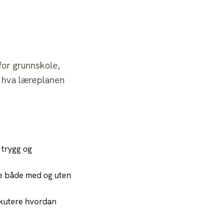
Logg inn
Bli medlem
for grunnskole,
 hva læreplanen
 trygg og
ne både med og uten
iskutere hvordan