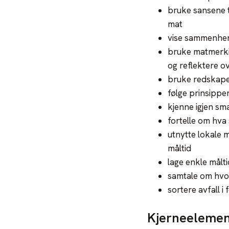
bruke sansene t
mat
vise sammenhen
bruke matmerkin
og reflektere o
bruke redskaper
følge prinsippe
kjenne igjen sm
fortelle om hva
utnytte lokale 
måltid
lage enkle målt
samtale om hvor
sortere avfall i
Kjerneelement