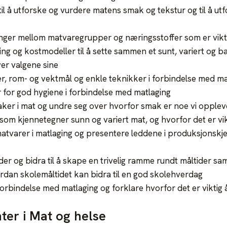
il å utforske og vurdere matens smak og tekstur og til å ut
ger mellom matvaregrupper og næringsstoffer som er vikti
g og kostmodeller til å sette sammen et sunt, variert og b
ver valgene sine
, rom- og vektmål og enkle teknikker i forbindelse med ma
r for god hygiene i forbindelse med matlaging
aker i mat og undre seg over hvorfor smak er noe vi oppleve
 som kjennetegner sunn og variert mat, og hvorfor det er vik
matvarer i matlaging og presentere leddene i produksjonskjed
ider og bidra til å skape en trivelig ramme rundt måltider
dan skolemåltidet kan bidra til en god skolehverdag
 forbindelse med matlaging og forklare hvorfor det er viktig 
er i Mat og helse