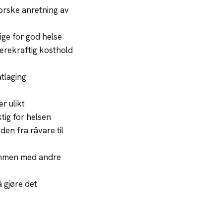
forske anretning av
ge for god helse
ærekraftig kosthold
tlaging
r ulikt
tig for helsen
en fra råvare til
 sammen med andre
å gjøre det