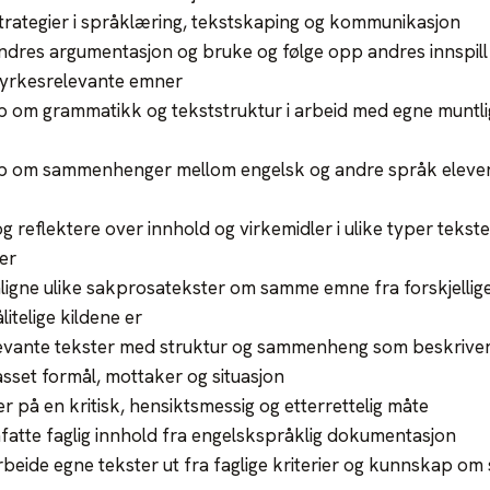
rategier i språklæring, tekstskaping og kommunikasjon
andres argumentasjon og bruke og følge opp andres innspill 
 yrkesrelevante emner
om grammatikk og tekststruktur i arbeid med egne muntlige
 om sammenhenger mellom engelsk og andre språk eleven k
og reflektere over innhold og virkemidler i ulike typer tekste
er
igne ulike sakprosatekster om samme emne fra forskjellige 
itelige kildene er
evante tekster med struktur og sammenheng som beskrive
asset formål, mottaker og situasjon
er på en kritisk, hensiktsmessig og etterrettelig måte
atte faglig innhold fra engelskspråklig dokumentasjon
beide egne tekster ut fra faglige kriterier og kunnskap om