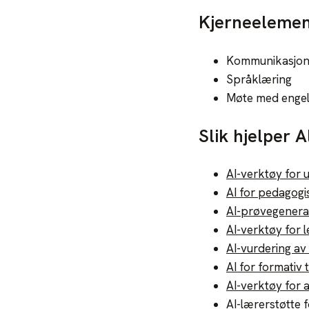
Kjerneelemen
Kommunikasjo
Språklæring
Møte med engel
Slik hjelper A
AI-verktøy for 
AI for pedagogi
AI-prøvegenera
AI-verktøy for
AI-vurdering a
AI for formativ 
AI-verktøy for 
AI-lærerstøtte 