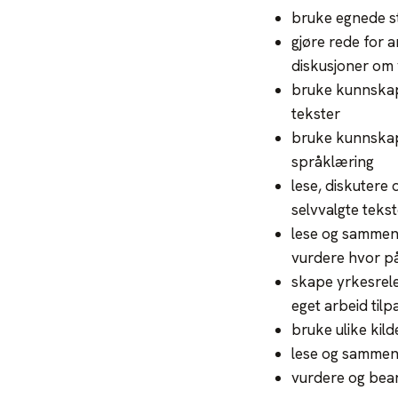
bruke egnede st
gjøre rede for 
diskusjoner om
bruke kunnskap 
tekster
bruke kunnskap
språklæring
lese, diskutere 
selvvalgte tekst
lese og sammenl
vurdere hvor pål
skape yrkesrel
eget arbeid tilp
bruke ulike kild
lese og sammenf
vurdere og bear