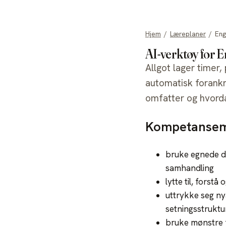
allgot
Hjem
/
Læreplaner
/
Eng
AI-verktøy for 
Allgot lager timer,
automatisk forank
omfatter og hvorda
Kompetansemå
bruke egnede di
samhandling
lytte til, forstå
uttrykke seg ny
setningsstruktur
bruke mønstre f