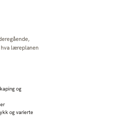
Logg inn
Bli medlem
videregående,
 hva læreplanen
skaping og
ner
ykk og varierte