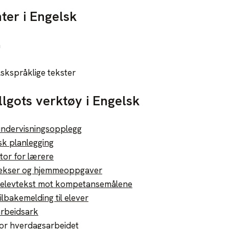
ter i Engelsk
n
skspråklige tekster
llgots verktøy i Engelsk
undervisningsopplegg
sk planlegging
tor for lærere
 lekser og hjemmeoppgaver
v elevtekst mot kompetansemålene
tilbakemelding til elever
arbeidsark
for hverdagsarbeidet