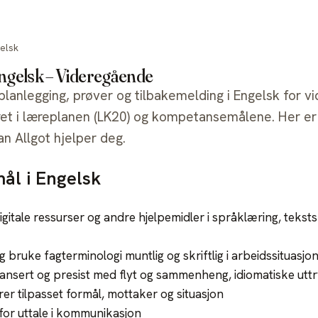
Verktøy
Priser
Skolelisenser
Support
elsk
Engelsk – Videregående
 planlegging, prøver og tilbakemelding i Engelsk for 
ret i læreplanen (LK20) og kompetansemålene. Her er
n Allgot hjelper deg.
l i Engelsk
gitale ressurser og andre hjelpemidler i språklæring, tekst
 og bruke fagterminologi muntlig og skriftlig i arbeidssituasjo
ansert og presist med flyt og sammenheng, idiomatiske uttr
er tilpasset formål, mottaker og situasjon
or uttale i kommunikasjon